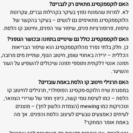
האם לוקסמקסינג מתאים רק לגברים?
לא. למרות שהמונח נפוץ בעיקר בקהילות גברים, עקרונות
הלוקסמקסינג מתאימים גם לנשים – בעיקר בהקשר של
טיפוח, פרופורציות פנים, שיפור עור הפנים, וחיטוב קו הלסת.
האם לוקסמקסינג כולל גם שינויים בתזונה ובכושר הגופני?
כן. חלק בלתי נפרד מהלוקסמקסינג הוא שיפור הבריאות
הכללית – ירידה באחוזי שומן, חיטוב הגוף, שתיית מים מרובה,
תזונה אנטי דלקתית ותוספי תזונה שיכולים להשפיע על העור
והשיער.
האם תרגילי חיטוב קו הלסת באמת עובדים?
במסגרת שיח הלוקס-מקסינג הפופולרי, תרגילים לחיטוב קו
הלסת – כמו לעיסת גומי קשה, כיווץ חוזר של שרירי הצוואר,
וטכניקות כמו mewing (הצמדת הלשון לחך) – מוצגים
לעיתים כאמצעים טבעיים לעיצוב הלסת והפנים. אך מה
באמת אומר המחקר?