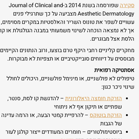
סקירה
שפורסמה בשנת 2014 ב-Journal of Clinical and
Aesthetic Dermatology מצביעה על כך שתרגילי פנים
עשויים לשפר את טונוס השריר והאלסטיות במקרים מסוימים,
אך לא נמצאה הוכחה לשינוי משמעותי במבנה הגולגולת או קו
הלסת אצל מבוגרים.
מחקרים קליניים רחבי היקף טרם בוצעו, ורוב הנתונים הקיימים
מבוססים על דיווחים סובייקטיביים או תצפיות לא מבוקרות.
אסתטיקה רפואית
טיפולים לא פולשניים, או מינימל פולשניים, היכולים לחולל
שינוי ניכר כגון:
הזרקת חומצה היאלורונית
– להדגשת קו לסת, סנטר,
שפתיים או תיקון אף לא ניתוחי
הזרקת בוטוקס
– להרפיית קמטי הבעה, או הרמה עדינה
של הגבות
ביוסטימולטורים – חומרים המעודדים ייצור קולגן לעור