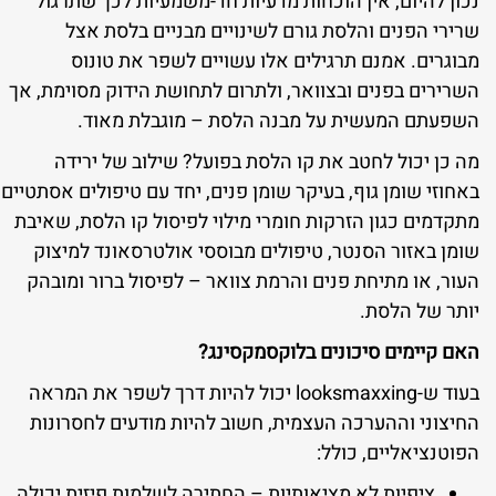
נכון להיום, אין הוכחות מדעיות חד-משמעיות לכך שתרגול
שרירי הפנים והלסת גורם לשינויים מבניים בלסת אצל
מבוגרים. אמנם תרגילים אלו עשויים לשפר את טונוס
השרירים בפנים ובצוואר, ולתרום לתחושת הידוק מסוימת, אך
השפעתם המעשית על מבנה הלסת – מוגבלת מאוד.
מה כן יכול לחטב את קו הלסת בפועל? שילוב של ירידה
באחוזי שומן גוף, בעיקר שומן פנים, יחד עם טיפולים אסתטיים
מתקדמים כגון הזרקות חומרי מילוי לפיסול קו הלסת, שאיבת
שומן באזור הסנטר, טיפולים מבוססי אולטרסאונד למיצוק
העור, או מתיחת פנים והרמת צוואר – לפיסול ברור ומובהק
יותר של הלסת.
האם קיימים סיכונים בלוקסמקסינג?
בעוד ש-looksmaxxing יכול להיות דרך לשפר את המראה
החיצוני וההערכה העצמית, חשוב להיות מודעים לחסרונות
הפוטנציאליים, כולל:
ציפיות לא מציאותיות – החתירה לשלמות פיזית יכולה