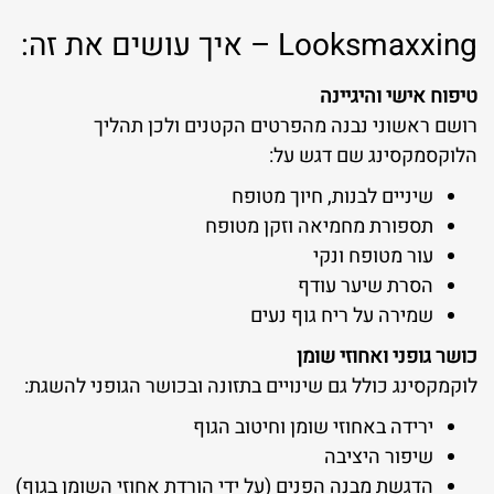
Looksmaxxing – איך עושים את זה:
טיפוח אישי והיגיינה
רושם ראשוני נבנה מהפרטים הקטנים ולכן תהליך
הלוקסמקסינג שם דגש על:
שיניים לבנות, חיוך מטופח
תספורת מחמיאה וזקן מטופח
עור מטופח ונקי
הסרת שיער עודף
שמירה על ריח גוף נעים
כושר גופני ואחוזי שומן
לוקמקסינג כולל גם שינויים בתזונה ובכושר הגופני להשגת:
ירידה באחוזי שומן וחיטוב הגוף
שיפור היציבה
הדגשת מבנה הפנים (על ידי הורדת אחוזי השומן בגוף)