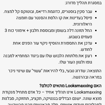
במסגרת תהליך מדורג:
עבר סקין בוסטרים, כדוגמת רדיאס, ובוטוקס קל למצח.
פיסל בעדינות את קו הלסת והסנטר עם חומצה
היאלורונית.
החל תזונה דלה בשומן ומבוססת חלבון + אימוני כוח 3
פעמים בשבוע.
עדכן את התספורת והוסיף ניקוי עור הפנים אחת
לחודש.
רענן את מלתחת הלבוש שלו עם ביגוד המחמיא למבנה
גופו ולגוון העור שלו.
התוצאה: שדרוג טבעי, בלי להיראות "עשוי" עם שינוי ניכר
במראה ובהרגשה.
האם Looksmaxxing מתאים לכולם?
Looksmaxxing אינו תהליך אחיד – כל אדם מתחיל מנקודת
מוצא שונה. ישנם הבדלים בגנטיקה, תקציב, תחזוקה, סבלנות
לתהליכים ויעדים אישיים. חלק מהאנשים ייהנו מהשקעה