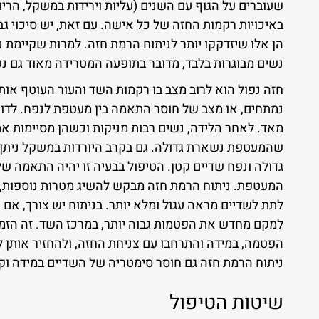
שעוברים על הגוף עם השנים (עליות וירידות במשקל, הריונו
באיכויות רקמות החזה של כל אישה. עם זאת, יש סיכוי גב
הן אלו שיזדקקו יותר לניתוח הרמת חזה. למרות שקיימת 
נשים מבוגרות בלבד, מדובר בתופעה המטרידה מאוד גם נש
חזה נפול הוא לרוב מצב בו רקמות השד והעור העוטף אות
נמתחים, או מצב של חוסר התאמה בין מעטפת לנפח. לדוגמ
מאד. לאחר הלידה, נשים רבות מניקות וכשהן מסיימות את
שהמעטפת נשארת גדולה. גם בקרב היורדות במשקל ניתן
גדולה ונפח שדיים קטן. הטיפול בבעיה זו יהיה התאמה 
המעטפת. ניתוח הרמת חזה מבקש להשיג מטרות נוספות, 
לתת לשדיים מראה עגול ומלא יותר. בניתוח יש צורך, אם כ
למקם מחדש את הפטמות גבוה יותר, במרכז השד. זה הזמן
הפטמה, במידה והתרחבו עם צניחת החזה, ולהחזיר אותן לג
ניתוח הרמת חזה גם חוסר סימטריה של השדיים במידה וקי
שיטות הטיפול