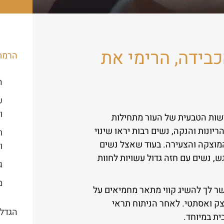
בידה, הרימי את
הרמת
ה
ש
ו
ישות הטבעית של העור מתחילות
ריונות והנקה, נשים רבות יראו שינוי
ת
מוצקה והצעירה. בעוד שאצל נשים
ו
גש, נשים עם חזה גדול עשויות לחוות
ג
מ
שר לך להשיג קווי מתאר מחמיאים על
צק ואסתטי. לאחר הניתוח תראי
הגדלת
ית במיוחד.