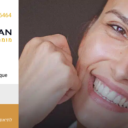
6464
ique
לתיאום