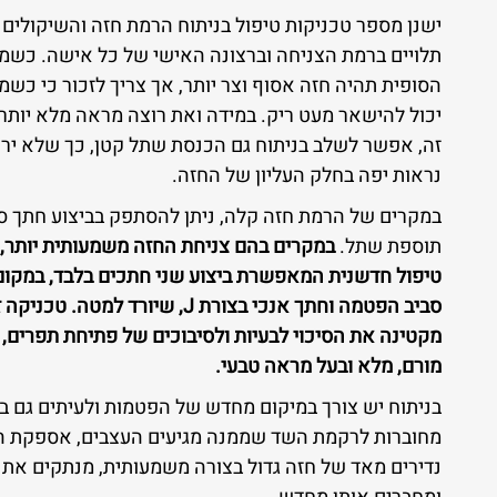
ישנן מספר טכניקות טיפול בניתוח הרמת חזה והשיקולים
תלויים ברמת הצניחה וברצונה האישי של כל אישה. כשמ
הסופית תהיה חזה אסוף וצר יותר, אך צריך לזכור כי כש
יכול להישאר מעט ריק. במידה ואת רוצה מראה מלא יותר
זה, אפשר לשלב בניתוח גם הכנסת שתל קטן, כך שלא יר
נראות יפה בחלק העליון של החזה.
במקרים של הרמת חזה קלה, ניתן להסתפק בביצוע חתך ס
תוספת שתל.
במקרים בהם צניחת החזה משמעותית יותר,
טיפול חדשנית המאפשרת ביצוע שני חתכים בלבד, במקו
סביב הפטמה וחתך אנכי בצורת J, שי
מקטינה את הסיכוי לבעיות ולסיבוכים של פתיחת תפרים, 
מורם, מלא ובעל מראה טבעי.
בניתוח יש צורך במיקום מחדש של הפטמות ולעיתים גם 
מחוברות לרקמת השד שממנה מגיעים העצבים, אספקת הדם,
נדירים מאד של חזה גדול בצורה משמעותית, מנתקים א