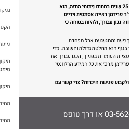
בעל ניסיון של למעלה מ- 25 שנים בתחום ניתוחי החזה, הוא
גניקו
 פרידמן ראייה אסתטית וידיים
ה נכון עבורך, ולהיות בטוחה כי
הקטנ
ך פעם ומתגעגעת אבל מפחדת
ניתוח
 בגוף הוא החלטה גדולה וחשובה. כדי
ציות העומדות בפנייך, הכנו עבורך את
תיקון
רידמן מרכז את כל המידע הרלוונטי
סימטר
ולקבוע פגישת היכרות? צרי קשר עם
תיקון
מתיחת
03-562
או דרך טופס
מתיחת