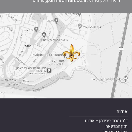
דואר אלקטרוני:
clinic@drfriedman.co.il
אודות
ד"ר נמרוד פרידמן – אודות
חזון המרפאה
אודות המרפאה