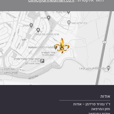
דואר אלקטרוני:
clinic@drfriedman.co.il
אודות
ד"ר נמרוד פרידמן – אודות
חזון המרפאה
אודות המרפאה