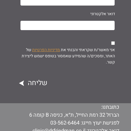
דואר אלקטרוני
אני מאשר/ת שקראתי והבנתי את
מדיניות הפרטיות
של
האתר, ומסכים/ה שהמידע שאמסור בטופס ישמש ליצירת
קשר.
כתובתנו:
הברזל 32 רמת החייל, ת״א, כניסה B קומה 6
לפגישת יעוץ חייגו:
03-562-6464
דואר אלקטרוני:
clinic@drfriedman.co.il