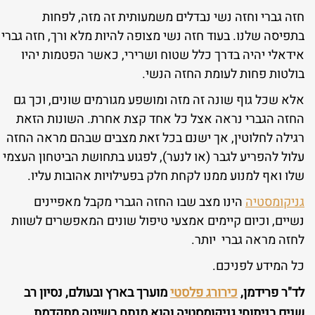
חזה גברי וחזה נשי נבדלים משמעותית זה מזה, לפחות
בתפיסה שלנו. בעוד חזה נשי מצופה להיות מלא ורך, חזה גברי
אידאלי יהיה בדרך כלל שטוח ושרירי, כאשר הפטמות יהיו
בולטות פחות לעומת החזה הנשי.
אלא שכל גוף שונה זה מזה ומושפע מגורמים שונים, וכך גם
החזה הגברי נראה אצל כל אחד קצת אחרת. השונות הזאת
רגילה לחלוטין, אך ישנם בכל זאת מצבים שבהם מראה החזה
עלול להפריע לגבר (או לנער), לפגוע בתחושת הביטחון העצמי
שלו ואף למנוע ממנו לקחת חלק בפעילויות אהובות עליו.
גניקומסטיה
הינו מצב שבו החזה הגברי מקבל מאפיינים
נשיים, וכיום קיימים אמצעי טיפול שונים המאפשרים לשוות
לחזה מראה גברי יותר.
כל המידע לפניכם.
לד"ר פרידמן,
כירורג פלסטי
מוערך בארץ ובעולם, נסיון רב
שנים בניתוחי גניקומסטיה והוא מנתח בשיטה מתקדמת