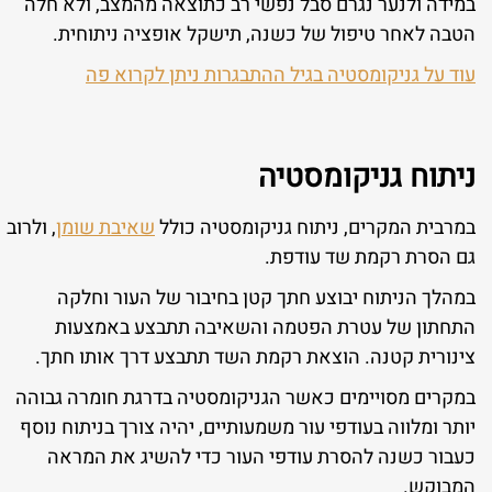
במידה ולנער נגרם סבל נפשי רב כתוצאה מהמצב, ולא חלה
הטבה לאחר טיפול של כשנה, תישקל אופציה ניתוחית.
עוד על גניקומסטיה בגיל ההתבגרות ניתן לקרוא פה
ניתוח גניקומסטיה
במרבית המקרים, ניתוח גניקומסטיה כולל
שאיבת שומן
, ולרוב
גם הסרת רקמת שד עודפת.
במהלך הניתוח יבוצע חתך קטן בחיבור של העור וחלקה
התחתון של עטרת הפטמה והשאיבה תתבצע באמצעות
צינורית קטנה. הוצאת רקמת השד תתבצע דרך אותו חתך.
במקרים מסויימים כאשר הגניקומסטיה בדרגת חומרה גבוהה
יותר ומלווה בעודפי עור משמעותיים, יהיה צורך בניתוח נוסף
כעבור כשנה להסרת עודפי העור כדי להשיג את המראה
המבוקש.