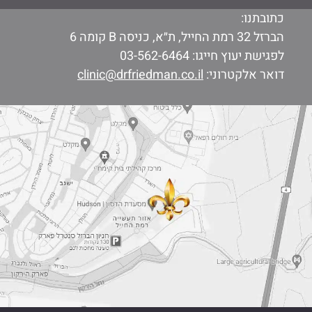
כתובתנו:
הברזל 32 רמת החייל, ת״א, כניסה B קומה 6
לפגישת יעוץ חייגו:
03-562-6464
דואר אלקטרוני:
clinic@drfriedman.co.il