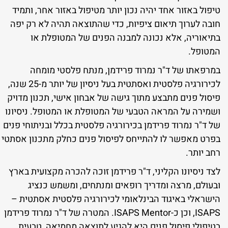
טיפול באזור אחד יהיה נכון יותר מטיפול באזור אחר, ותמיד
חובה לערוך תיאום ציפיות, כדי שהתוצאה תהיה לא רק יפה
בתיאוריה, אלא נכונה למבנה הפנים של המטופלת או
המטופל.
במרפאתו של ד"ר נמרוד פרידמן, מנתח פלסטי מומחה
לכירורגיה פלסטית ואסתטית בעל ניסיון של יותר מ-25 שנה,
פיסול פנים מתבצע מתוך גישה של אבחון אישי, תכנון מדויק
ושמירה על המראה הטבעי של המטופלת או המטופל. ניסיונו
של ד"ר נמרוד פרידמן בכירורגיה פלסטית בכלל ובניתוחי פנים
בפרט מאפשר לו להתייחס לפיסול פנים כחלק מתכנון אסתטי
רחב יותר.
לצד ניסיונו הקליני, ד"ר פרידמן זוכה להכרה מקצועית בארץ
ובעולם, מרצה ומדריך רופאים ומנתחים, ומשמש כנציג
הישראלי באיגוד הבינלאומי לכירורגיה פלסטית אסתטית –
ISAPS, וכן כ-ISAPS Mentor. המטרה של ד"ר נמרוד פרידמן
בטיפולי פיסול פנים היא להגיע לתוצאה מחמיאה, טבעית