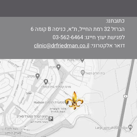
כתובתנו:
הברזל 32 רמת החייל, ת״א, כניסה B קומה 6
לפגישת יעוץ חייגו:
03-562-6464
דואר אלקטרוני:
clinic@drfriedman.co.il